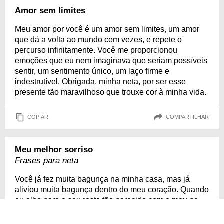
Amor sem limites
Meu amor por você é um amor sem limites, um amor
que dá a volta ao mundo cem vezes, e repete o
percurso infinitamente. Você me proporcionou
emoções que eu nem imaginava que seriam possíveis
sentir, um sentimento único, um laço firme e
indestrutível. Obrigada, minha neta, por ser esse
presente tão maravilhoso que trouxe cor à minha vida.
COPIAR
COMPARTILHAR
Meu melhor sorriso
Frases para neta
Você já fez muita bagunça na minha casa, mas já
aliviou muita bagunça dentro do meu coração. Quando
eu olho para o seu rosto tão parecido com o meu na
juventude, lembro das maravilhas de ser criança e me
sinto feliz por sentir o calor do seu abraço. Vi você