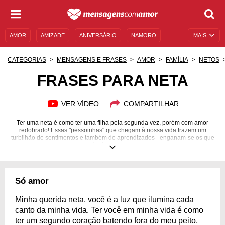
AMOR
AMIZADE
ANIVERSÁRIO
NAMORO
MAIS
SENTIMENTOS
LEGENDAS
DATAS ESPECIAIS
CATEGORIAS
MENSAGENS E FRASES
AMOR
FAMÍLIA
NETOS
UNIVERSO FEMININO
AUTOAJUDA
DESCULPAS
FRASES PARA NETA
MENSAGENS E FRASES
MENSAGENS DE ANIVERSÁRIO
VER VÍDEO
COMPARTILHAR
ENTRETENIMENTO
FAMOSOS
BÍBLIA
Ter uma neta é como ter uma filha pela segunda vez, porém com amor
redobrado! Essas "pessoinhas" que chegam à nossa vida trazem um
turbilhão de sentimentos e também de aprendizados - enganam-se os que
pensam que somente os avós têm algo a ensinar! As netas nascem em
uma época totalmente diferente da época de seus avós e, por isso,
promovem muito conhecimento para os velhinhos tão amados por todos.
Elas renovam e colorem os dias de qualquer pessoa! Você tem uma neta e
gostaria de expressar todo o seu amor a ela? Inspire-se com estas frases
Só amor
para neta e grite ao mundo o quanto você é feliz por tê-la em sua vida!
Minha querida neta, você é a luz que ilumina cada
canto da minha vida. Ter você em minha vida é como
ter um segundo coração batendo fora do meu peito,