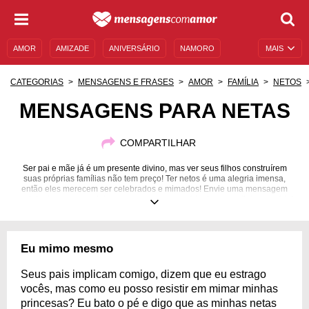
AMOR
AMIZADE
ANIVERSÁRIO
NAMORO
MAIS
SENTIMENTOS
LEGENDAS
DATAS ESPECIAIS
CATEGORIAS
MENSAGENS E FRASES
AMOR
FAMÍLIA
NETOS
UNIVERSO FEMININO
AUTOAJUDA
DESCULPAS
MENSAGENS PARA NETAS
MENSAGENS E FRASES
MENSAGENS DE ANIVERSÁRIO
COMPARTILHAR
ENTRETENIMENTO
FAMOSOS
BÍBLIA
Ser pai e mãe já é um presente divino, mas ver seus filhos construírem
suas próprias famílias não tem preço! Ter netos é uma alegria imensa,
então eles merecem ser celebrados e mimados! Envie uma mensagem
repleta de amor e carinho para comemorar a vida da sua netinha querida!
Eu mimo mesmo
Seus pais implicam comigo, dizem que eu estrago
vocês, mas como eu posso resistir em mimar minhas
princesas? Eu bato o pé e digo que as minhas netas