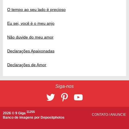
O tempo ao seu lado é precioso
Eu sei, você é o meu anjo
Não duvide do meu amor
Declarações Apaixonadas
Declarações de Amor
Siga-nos
11255
2026 © 9 Giga
CONTATO
/
ANUNCIE
Banco de imagens por
Depositphotos