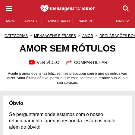
AMOR
AMIZADE
ANIVERSÁRIO
NAMORO
MAIS
SENTIMENTOS
LEGENDAS
DATAS ESPECIAIS
CATEGORIAS
MENSAGENS E FRASES
AMOR
DECLARAÇÕES RO
UNIVERSO FEMININO
AUTOAJUDA
DESCULPAS
AMOR SEM RÓTULOS
MENSAGENS E FRASES
MENSAGENS DE ANIVERSÁRIO
VER VÍDEO
COMPARTILHAR
ENTRETENIMENTO
FAMOSOS
BÍBLIA
Aceite o amor que te faz feliz, sem se preocupar com o que os outros vão
dizer. Amar é uma dádiva, permita que esse sentimento renove sua vida e
seu coração.
Óbvio
Se perguntarem onde estamos com o nosso
relacionamento, apenas responda: estamos muito
além do óbvio!