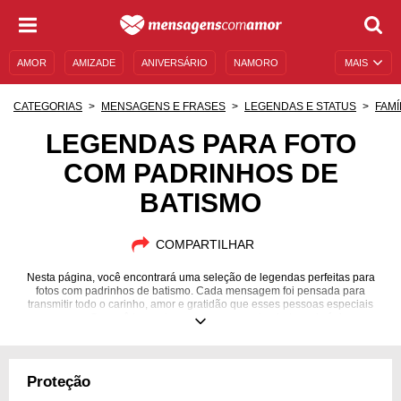
AMOR
AMIZADE
ANIVERSÁRIO
NAMORO
MAIS
SENTIMENTOS
LEGENDAS
DATAS ESPECIAIS
CATEGORIAS
MENSAGENS E FRASES
LEGENDAS E STATUS
FAMÍ
UNIVERSO FEMININO
AUTOAJUDA
DESCULPAS
LEGENDAS PARA FOTO
COM PADRINHOS DE
MENSAGENS E FRASES
MENSAGENS DE ANIVERSÁRIO
BATISMO
ENTRETENIMENTO
FAMOSOS
BÍBLIA
COMPARTILHAR
Nesta página, você encontrará uma seleção de legendas perfeitas para
fotos com padrinhos de batismo. Cada mensagem foi pensada para
transmitir todo o carinho, amor e gratidão que esses pessoas especiais
merecem. Se você busca tornar esse momento ainda mais único e
memorável, as opções aqui vão te ajudar a expressar tudo o que sente por
seus padrinhos de uma forma emocionante e inesquecível.
Proteção