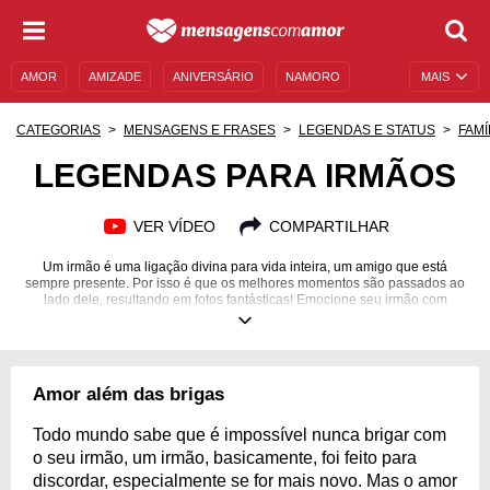
AMOR
AMIZADE
ANIVERSÁRIO
NAMORO
MAIS
SENTIMENTOS
LEGENDAS
DATAS ESPECIAIS
CATEGORIAS
MENSAGENS E FRASES
LEGENDAS E STATUS
FAMÍ
UNIVERSO FEMININO
AUTOAJUDA
DESCULPAS
LEGENDAS PARA IRMÃOS
MENSAGENS E FRASES
MENSAGENS DE ANIVERSÁRIO
VER VÍDEO
COMPARTILHAR
ENTRETENIMENTO
FAMOSOS
BÍBLIA
Um irmão é uma ligação divina para vida inteira, um amigo que está
sempre presente. Por isso é que os melhores momentos são passados ao
lado dele, resultando em fotos fantásticas! Emocione seu irmão com
nossas legendas e declare o seu amor por ele.
Amor além das brigas
Todo mundo sabe que é impossível nunca brigar com
o seu irmão, um irmão, basicamente, foi feito para
discordar, especialmente se for mais novo. Mas o amor