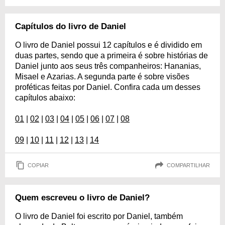
Capítulos do livro de Daniel
O livro de Daniel possui 12 capítulos e é dividido em
duas partes, sendo que a primeira é sobre histórias de
Daniel junto aos seus três companheiros: Hananias,
Misael e Azarias. A segunda parte é sobre visões
proféticas feitas por Daniel. Confira cada um desses
capítulos abaixo:
01
|
02
|
03
|
04
|
05
|
06
|
07
|
08
09
|
10
|
11
|
12
|
13
|
14
COPIAR
COMPARTILHAR
Quem escreveu o livro de Daniel?
O livro de Daniel foi escrito por Daniel, também