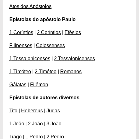
Atos dos Apóstolos
Epístolas do apóstolo Paulo
1 Coríntios
|
2 Coríntios
|
Efésios
Filipenses
|
Colossenses
1 Tessalonicenses
|
2 Tessalonicenses
1 Timóteo
|
2 Timóteo
|
Romanos
Gálatas
|
Filêmon
Epístolas de autores diversos
Tito
|
Hebereus
|
Judas
1 João
|
2 João
|
3 João
Tiago
|
1 Pedro
|
2 Pedro