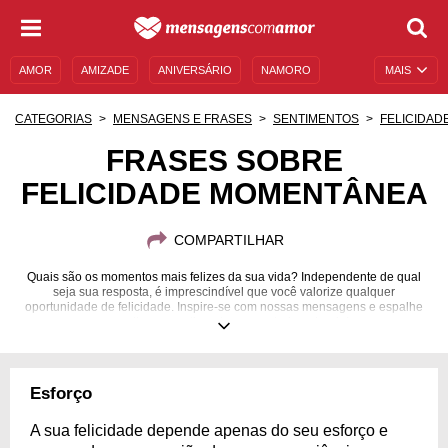
AMOR
AMIZADE
ANIVERSÁRIO
NAMORO
MAIS
SENTIMENTOS
LEGENDAS
DATAS ESPECIAIS
CATEGORIAS
MENSAGENS E FRASES
SENTIMENTOS
FELICIDAD
UNIVERSO FEMININO
AUTOAJUDA
DESCULPAS
FRASES SOBRE
FELICIDADE MOMENTÂNEA
MENSAGENS E FRASES
MENSAGENS DE ANIVERSÁRIO
ENTRETENIMENTO
FAMOSOS
BÍBLIA
COMPARTILHAR
Quais são os momentos mais felizes da sua vida? Independente de qual
seja sua resposta, é imprescindível que você valorize qualquer
oportunidade de felicidade. Inspire-se com nossas mensagens e espalhe
os melhores sentimentos para atrair a alegria!
Esforço
A sua felicidade depende apenas do seu esforço e