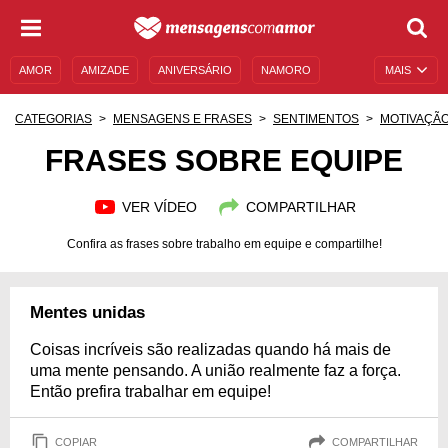
AMOR
AMIZADE
ANIVERSÁRIO
NAMORO
MAIS
SENTIMENTOS
LEGENDAS
DATAS ESPECIAIS
CATEGORIAS
MENSAGENS E FRASES
SENTIMENTOS
MOTIVAÇÃ
UNIVERSO FEMININO
AUTOAJUDA
DESCULPAS
FRASES SOBRE EQUIPE
MENSAGENS E FRASES
MENSAGENS DE ANIVERSÁRIO
VER VÍDEO
COMPARTILHAR
ENTRETENIMENTO
FAMOSOS
BÍBLIA
Confira as frases sobre trabalho em equipe e compartilhe!
Mentes unidas
Coisas incríveis são realizadas quando há mais de
uma mente pensando. A união realmente faz a força.
Então prefira trabalhar em equipe!
COPIAR
COMPARTILHAR