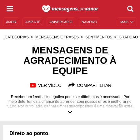
AMOR
AMIZADE
ANIVERSÁRIO
NAMORO
MAIS
SENTIMENTOS
LEGENDAS
DATAS ESPECIAIS
CATEGORIAS
MENSAGENS E FRASES
SENTIMENTOS
GRATIDÃO
UNIVERSO FEMININO
AUTOAJUDA
DESCULPAS
MENSAGENS DE
AGRADECIMENTO À
MENSAGENS E FRASES
MENSAGENS DE ANIVERSÁRIO
EQUIPE
ENTRETENIMENTO
FAMOSOS
BÍBLIA
VER VÍDEO
COMPARTILHAR
Receber um feedback negativo pode ser difícil, mas é necessário. Por
meio dele, temos a chance de aprender com nossos erros e melhorar no
futuro. Por outro lado, ganhar um feedback positivo é uma motivação extra,
que traz mais alegria, mais leveza e mais disposição pro trabalho
cotidiano. Dessa maneira, demonstre satisfação com o serviço dos
funcionários com mensagens de agradecimento à equipe.
Direto ao ponto