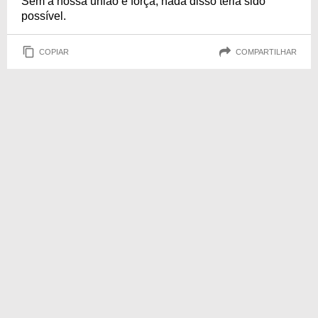
Sem a nossa união e força, nada disso teria sido
possível.
COPIAR
COMPARTILHAR