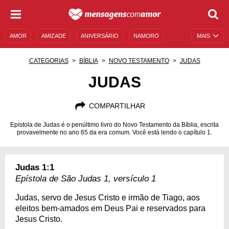
AMOR
AMIZADE
ANIVERSÁRIO
NAMORO
MAIS
SENTIMENTOS
LEGENDAS
DATAS ESPECIAIS
CATEGORIAS
BÍBLIA
NOVO TESTAMENTO
JUDAS
UNIVERSO FEMININO
AUTOAJUDA
DESCULPAS
JUDAS
MENSAGENS E FRASES
MENSAGENS DE ANIVERSÁRIO
COMPARTILHAR
ENTRETENIMENTO
FAMOSOS
BÍBLIA
Epístola de Judas é o penúltimo livro do Novo Testamento da Bíblia, escrita
provavelmente no ano 65 da era comum. Você está lendo o capítulo 1.
Judas 1:1
Epístola de São Judas 1, versículo 1
Judas, servo de Jesus Cristo e irmão de Tiago, aos
eleitos bem-amados em Deus Pai e reservados para
Jesus Cristo.