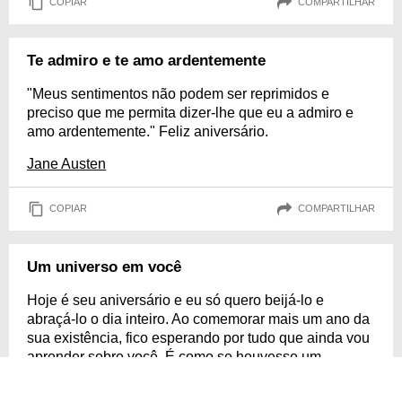
COPIAR
COMPARTILHAR
Te admiro e te amo ardentemente
"Meus sentimentos não podem ser reprimidos e
preciso que me permita dizer-lhe que eu a admiro e
amo ardentemente." Feliz aniversário.
Jane Austen
COPIAR
COMPARTILHAR
Um universo em você
Hoje é seu aniversário e eu só quero beijá-lo e
abraçá-lo o dia inteiro. Ao comemorar mais um ano da
sua existência, fico esperando por tudo que ainda vou
aprender sobre você. É como se houvesse um
universo inteiro diante dos meus olhos, que só pode
ser desvendado aos poucos. Embora eu já conheça