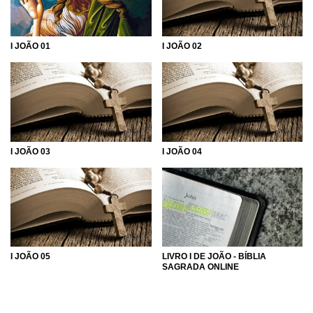
afligem.
Na época da carta, a região estava sendo assolada por
hereges – falsos profetas que levavam ensinamentos
I JOÃO 02
I JOÃO 01
enganosos aos cristãos da região. Esses falsos mestres
haviam sido, durante algum tempo, líderes da igreja, mas
se afastaram da verdade de Cristo. João escreve para
assegurar os fiéis da verdade das palavras de Jesus.
Aqueles que se mantivessem crentes à verdade
ganhariam a salvação e a vida eterna.
I JOÃO 03
I JOÃO 04
A comunhão com Deus que salvaria os cristãos e que
deveria mantê-los longe da heresia seria alcançada por
meio de uma vida justa e repleta de amor e fé, em que a
obediência aos preceitos ensinados por Jesus Cristo
afastaria os cristãos da mentira. Os falsos profetas
combatidos por João pregavam que Jesus não era de fato
o filho encarnado de Deus, mas apenas um humano
I JOÃO 05
LIVRO I DE JOÃO - BÍBLIA
habitado pela essência divina. Ao negarem a verdadeira
SAGRADA ONLINE
natureza de Cristo, os hereges levaram medo aos cristãos
sobre a verdade da salvação divina. João os assegura de
que Deus quer conceder a dádiva da vida eterna àqueles