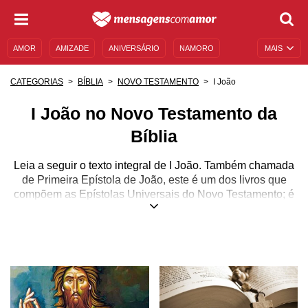
AMOR
AMIZADE
ANIVERSÁRIO
NAMORO
MAIS
SENTIMENTOS
LEGENDAS
DATAS ESPECIAIS
I João
CATEGORIAS
BÍBLIA
NOVO TESTAMENTO
UNIVERSO FEMININO
AUTOAJUDA
DESCULPAS
I João no Novo Testamento da
MENSAGENS E FRASES
MENSAGENS DE ANIVERSÁRIO
Bíblia
ENTRETENIMENTO
FAMOSOS
BÍBLIA
Leia a seguir o texto integral de I João. Também chamada
de Primeira Epístola de João, este é um dos livros que
compõem as Epístolas Universais do Novo Testamento; é
também a primeira das três epístolas joaninas.
Escrito pelo apóstolo João já no fim de sua vida, o livro foi
destinado às igrejas de uma região da Ásia Menor, perto
de Éfeso. Acredita-se que João conhecia pessoalmente os
destinatários, pois usa saudações amigáveis e carinhosas
e demonstra estar bastante ciente dos problemas que os