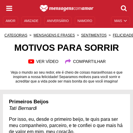
AMOR
AMIZADE
ANIVERSÁRIO
NAMORO
MAIS
SENTIMENTOS
LEGENDAS
DATAS ESPECIAIS
CATEGORIAS
MENSAGENS E FRASES
SENTIMENTOS
FELICIDAD
UNIVERSO FEMININO
AUTOAJUDA
DESCULPAS
MOTIVOS PARA SORRIR
MENSAGENS E FRASES
MENSAGENS DE ANIVERSÁRIO
VER VÍDEO
COMPARTILHAR
ENTRETENIMENTO
FAMOSOS
BÍBLIA
Veja o mundo ao seu redor, ele é cheio de coisas maravilhosas e que
inspiram a nossa felicidade! Separamos motivos para você sorrir e
acreditar que a vida pode ser mais bonita do que você imagina!
Primeiros Beijos
Tati Bernardi
Por isso, eu, desde o primeiro beijo, te quis para ser
meu companheiro, parceiro, e te confiei o que mais há
de valor em mim, meu coração.