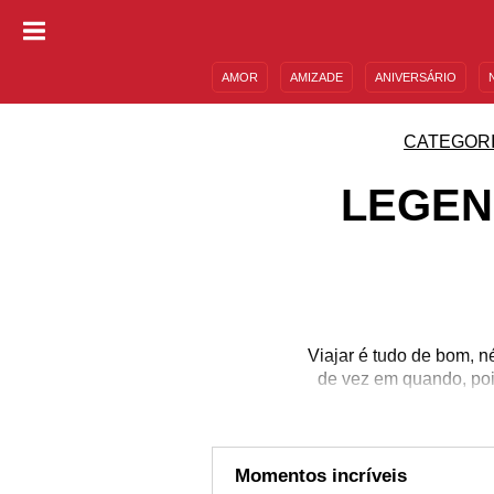
AMOR
AMIZADE
ANIVERSÁRIO
DESCULPAS
MENSAGENS E FRASES
CATEGOR
LEGEN
Viajar é tudo de bom, n
de vez em quando, pois
pessoas que amamos, mas
com a família não temo
uma experiência que todo
você tem imagens para 
Momentos incríveis