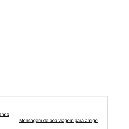
tando
Mensagem de boa viagem para amigo