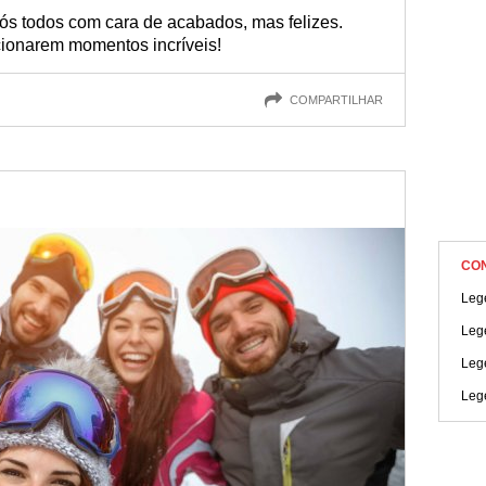
complete seus registros com frases criativas!
ós todos com cara de acabados, mas felizes.
ionarem momentos incríveis!
COMPARTILHAR
CO
Leg
Leg
Lege
Leg