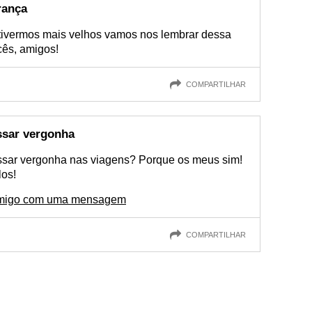
rança
tivermos mais velhos vamos nos lembrar dessa
cês, amigos!
COMPARTILHAR
ssar vergonha
ssar vergonha nas viagens? Porque os meus sim!
los!
amigo com uma mensagem
COMPARTILHAR