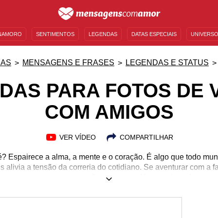
NAMORO
SENTIMENTOS
LEGENDAS
DATAS ESPECIAIS
UNIVERSO
MENSAGENS DE ANIVERSÁRIO
ENTRETENIMENTO
FAMOSOS
BÍBLIA
IAS
MENSAGENS E FRASES
LEGENDAS E STATUS
DAS PARA FOTOS DE 
COM AMIGOS
VER VÍDEO
COMPARTILHAR
é? Espairece a alma, a mente e o coração. É algo que todo mu
 alivia a tensão da correria do cotidiano. Se aventurar com a fa
 viajar com os amigos não tem preço. Nos sentimos livres par
s a mesma oportunidade, como ficar acordado conversando e 
s deveriam ter um dia, pois é algo que vai ficar registrado n
postar nas redes sociais, confira nossas legendas para fotos