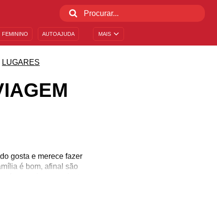
 FEMININO
AUTOAJUDA
MAIS
LUGARES
VIAGEM
ndo gosta e merece fazer
mília é bom, afinal são
a fazer coisas que junto
zoando até amanhecer. É
a memória para sempre. Se
 de viagem com amigos e