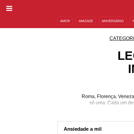
AMOR
AMIZADE
ANIVERSÁRIO
DESCULPAS
MENSAGENS E FRASES
CATEGOR
LE
Roma, Florença, Veneza, M
só uma. Cada um des
coração de quem os visit
experiência cultural e
intercâmbio na Itália 
melhor se encaixam c
Ansiedade a mil