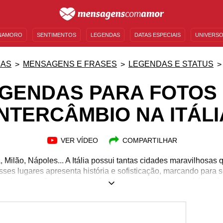
NAMORO
SENTIMENTOS
LEGENDAS
DATAS ESPECIAIS
UNIVERSO
MENSAGENS DE ANIVERSÁRIO
ENTRETENIMENTO
FAMOSOS
BÍBLIA
IAS
MENSAGENS E FRASES
LEGENDAS E STATUS
GENDAS PARA FOTOS
INTERCÂMBIO NA ITÁLI
VER VÍDEO
COMPARTILHAR
ilão, Nápoles... A Itália possui tantas cidades maravilhosas qu
ses lugares apresenta história e sofisticação, marcando para 
a. A realização de um intercâmbio em um país como a Itália só 
 linguística é forte e apaixonante. Pensando nisso, elaboramos
para você se preocupar apenas em registrar os momentos dessa
om suas fotos e sele esses registros para sempre na memória pe