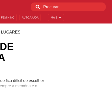
 FEMININO
AUTOAJUDA
MAIS
LUGARES
 DE
A
e fica difícil de escolher
sempre a memória e o
tem a acrescentar, pois a
 diversas legendas para
 viagem. Escolha as que
rdurável da internet!