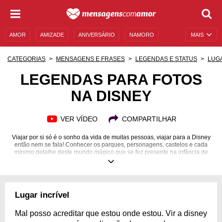
AMOR
AMIZADE
ANIVERSÁRIO
NAMORO
MAIS
SENTIMENTOS
LEGENDAS
DATAS ESPECIAIS
CATEGORIAS
MENSAGENS E FRASES
LEGENDAS E STATUS
LUG
UNIVERSO FEMININO
AUTOAJUDA
DESCULPAS
LEGENDAS PARA FOTOS
NA DISNEY
MENSAGENS E FRASES
MENSAGENS DE ANIVERSÁRIO
ENTRETENIMENTO
FAMOSOS
BÍBLIA
VER VÍDEO
COMPARTILHAR
Viajar por si só é o sonho da vida de muitas pessoas, viajar para a Disney
então nem se fala! Conhecer os parques, personagens, castelos e cada
mínimo detalhe deste mundo mágico que se fez presente na infância de
muitas pessoas é algo que te marca para sempre! Por isso todos os
momentos, por mais simples que sejam, merecem ser eternizados na
memória e em uma bela foto. E na hora de compartilhar essas lembranças
com seus amigos e familiares nas redes sociais é preciso escolher as
palavras certas, que estejam à altura. Confira nossa seleção de legendas
Lugar incrível
para fotos na Disney e compartilhe com todos a experiência única de
poder visitar esse reino mágico!
Mal posso acreditar que estou onde estou. Vir a disney