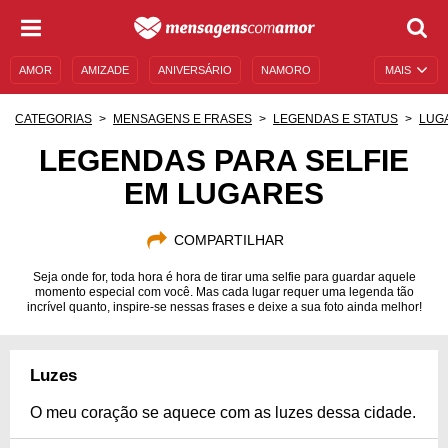
AMOR
AMIZADE
ANIVERSÁRIO
NAMORO
MAIS
SENTIMENTOS
LEGENDAS
DATAS ESPECIAIS
CATEGORIAS
MENSAGENS E FRASES
LEGENDAS E STATUS
LUG
UNIVERSO FEMININO
AUTOAJUDA
DESCULPAS
LEGENDAS PARA SELFIE
EM LUGARES
MENSAGENS E FRASES
MENSAGENS DE ANIVERSÁRIO
ENTRETENIMENTO
FAMOSOS
BÍBLIA
COMPARTILHAR
Seja onde for, toda hora é hora de tirar uma selfie para guardar aquele
momento especial com você. Mas cada lugar requer uma legenda tão
incrível quanto, inspire-se nessas frases e deixe a sua foto ainda melhor!
Luzes
O meu coração se aquece com as luzes dessa cidade.