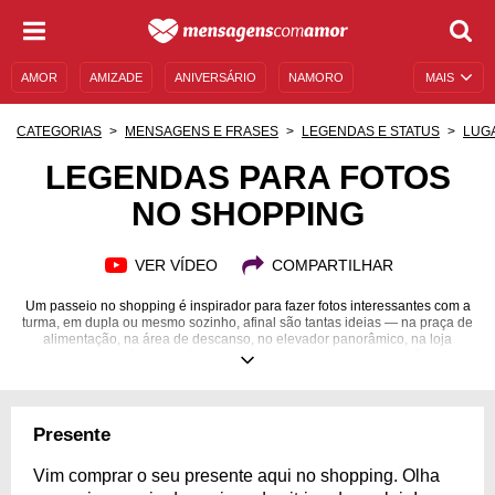
AMOR
AMIZADE
ANIVERSÁRIO
NAMORO
MAIS
SENTIMENTOS
LEGENDAS
DATAS ESPECIAIS
CATEGORIAS
MENSAGENS E FRASES
LEGENDAS E STATUS
LUG
UNIVERSO FEMININO
AUTOAJUDA
DESCULPAS
LEGENDAS PARA FOTOS
NO SHOPPING
MENSAGENS E FRASES
MENSAGENS DE ANIVERSÁRIO
ENTRETENIMENTO
FAMOSOS
BÍBLIA
VER VÍDEO
COMPARTILHAR
Um passeio no shopping é inspirador para fazer fotos interessantes com a
turma, em dupla ou mesmo sozinho, afinal são tantas ideias — na praça de
alimentação, na área de descanso, no elevador panorâmico, na loja
preferida, num pátio junto à natureza e no cinema — muitas opções para
marcar um momento corriqueiro como ficar na fila do sorvete ou especial,
quando se vai levar para casa um pet tão desejado! O que importa é
eternizar o momento de lazer e de alegria! As legendas para fotos de
shopping são ótimas para completar a lembrança, registrar as sensações e
Presente
a sua visão do momento. Veja as nossas sugestões para diversas
situações, escolha para as suas imagens e compartilhe!
Vim comprar o seu presente aqui no shopping. Olha