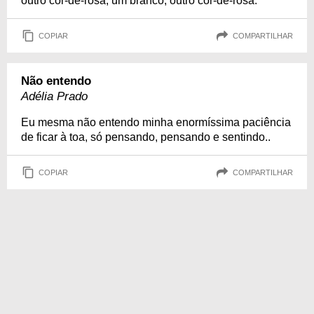
outro cor-de-rosa, um branco, outro cor-de-rosa.
COPIAR
COMPARTILHAR
Não entendo
Adélia Prado
Eu mesma não entendo minha enormíssima paciência
de ficar à toa, só pensando, pensando e sentindo..
COPIAR
COMPARTILHAR