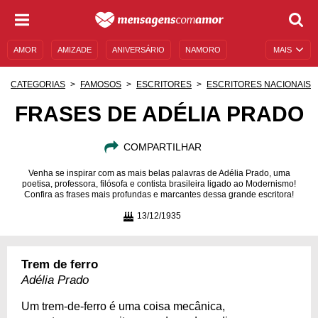
AMOR
AMIZADE
ANIVERSÁRIO
NAMORO
MAIS
SENTIMENTOS
LEGENDAS
DATAS ESPECIAIS
CATEGORIAS
FAMOSOS
ESCRITORES
ESCRITORES NACIONAIS
UNIVERSO FEMININO
AUTOAJUDA
DESCULPAS
FRASES DE ADÉLIA PRADO
MENSAGENS E FRASES
MENSAGENS DE ANIVERSÁRIO
COMPARTILHAR
ENTRETENIMENTO
FAMOSOS
BÍBLIA
Venha se inspirar com as mais belas palavras de Adélia Prado, uma
poetisa, professora, filósofa e contista brasileira ligado ao Modernismo!
Confira as frases mais profundas e marcantes dessa grande escritora!
13/12/1935
Trem de ferro
Adélia Prado
Um trem-de-ferro é uma coisa mecânica,