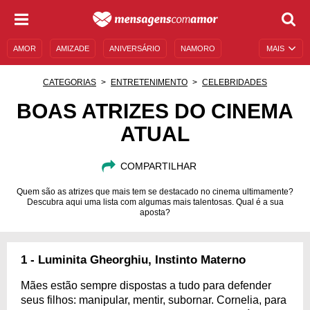
AMOR
AMIZADE
ANIVERSÁRIO
NAMORO
MAIS
SENTIMENTOS
LEGENDAS
DATAS ESPECIAIS
CATEGORIAS
ENTRETENIMENTO
CELEBRIDADES
UNIVERSO FEMININO
AUTOAJUDA
DESCULPAS
BOAS ATRIZES DO CINEMA
ATUAL
MENSAGENS E FRASES
MENSAGENS DE ANIVERSÁRIO
ENTRETENIMENTO
FAMOSOS
BÍBLIA
COMPARTILHAR
Quem são as atrizes que mais tem se destacado no cinema ultimamente?
Descubra aqui uma lista com algumas mais talentosas. Qual é a sua
aposta?
1 - Luminita Gheorghiu, Instinto Materno
Mães estão sempre dispostas a tudo para defender
seus filhos: manipular, mentir, subornar. Cornelia, para