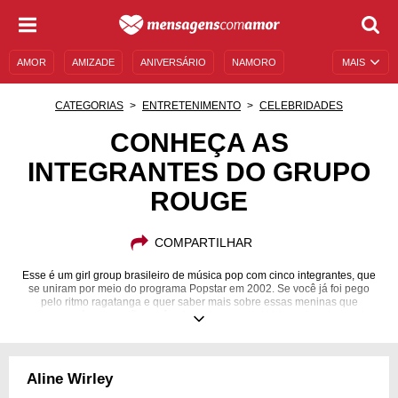
AMOR
AMIZADE
ANIVERSÁRIO
NAMORO
MAIS
SENTIMENTOS
LEGENDAS
DATAS ESPECIAIS
CATEGORIAS
ENTRETENIMENTO
CELEBRIDADES
UNIVERSO FEMININO
AUTOAJUDA
DESCULPAS
CONHEÇA AS
INTEGRANTES DO GRUPO
MENSAGENS E FRASES
MENSAGENS DE ANIVERSÁRIO
ROUGE
ENTRETENIMENTO
FAMOSOS
BÍBLIA
COMPARTILHAR
Esse é um girl group brasileiro de música pop com cinco integrantes, que
se uniram por meio do programa Popstar em 2002. Se você já foi pego
pelo ritmo ragatanga e quer saber mais sobre essas meninas que
marcaram época, então você veio ao lugar certo! Veja mais sobre cada
integrante.
Aline Wirley