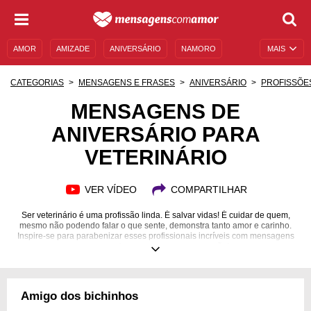
AMOR
AMIZADE
ANIVERSÁRIO
NAMORO
MAIS
SENTIMENTOS
LEGENDAS
DATAS ESPECIAIS
CATEGORIAS
MENSAGENS E FRASES
ANIVERSÁRIO
PROFISSÕE
UNIVERSO FEMININO
AUTOAJUDA
DESCULPAS
MENSAGENS DE
ANIVERSÁRIO PARA
MENSAGENS E FRASES
MENSAGENS DE ANIVERSÁRIO
VETERINÁRIO
ENTRETENIMENTO
FAMOSOS
BÍBLIA
VER VÍDEO
COMPARTILHAR
Ser veterinário é uma profissão linda. É salvar vidas! É cuidar de quem,
mesmo não podendo falar o que sente, demonstra tanto amor e carinho.
Inspire-se para parabenizar esses profissionais incríveis com mensagens
que emocionam e aquecem o coração!
Amigo dos bichinhos