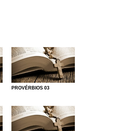
ando para nós mesmos a
que o temor do Senhor é
 Cristo e às respostas que
rodução e entenda melhor
e estão contidas ali são
 encontrará praticidade e
ficuldades.
PROVÉRBIOS 03