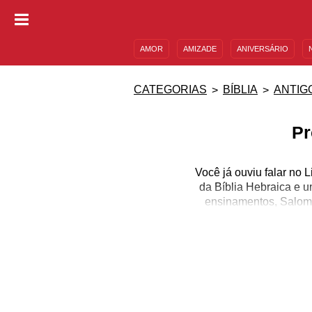
AMOR
AMIZADE
ANIVERSÁRIO
DESCULPAS
MENSAGENS E FRASES
CATEGORIAS
BÍBLIA
ANTIG
Pr
Você já ouviu falar no 
da Bíblia Hebraica e u
ensinamentos, Salomã
assim como em situaçõe
tanto que diversas que
caráter, política,
Ou seja, não tem como n
mais difícil do que resu
encontrados em suas pá