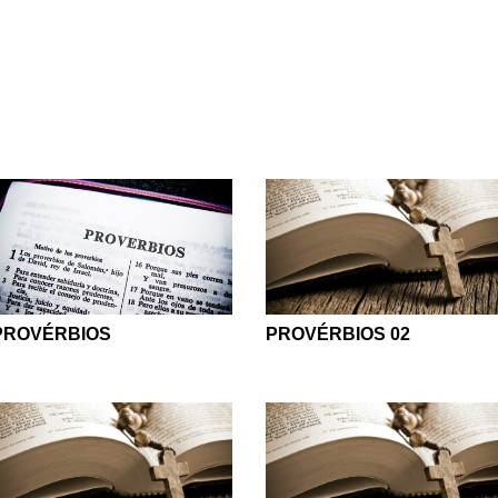
divina que transcende a história, as culturas e os povos.
vados a buscar, adquirir e compreender essa sabedoria, mostr
m em nossas vidas. Além disso, os escritos também nos dizem 
, 9:10), ou seja, é nossa ira e justiça do Senhor que nos leva a
nele estão.
erso bíblico? Encontre aqui todas as seções dessa histórica p
trar. Mesmo que você leia de forma superficial, as palavras qu
de hoje, assim como eram há cerca de três mil anos atrás. Você
essenciais que são capazes de te ajudar nas mais complexas di
PROVÉRBIOS 02
PROVÉRBIOS