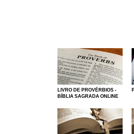
Nesse livro, somos le
necessidade que ela te
o princípio do saber (1:7
Quer conhecer esse univ
o que ela tem a nos mos
relevantes para os dias 
respostas 
LIVRO DE PROVÉRBIOS -
BÍBLIA SAGRADA ONLINE