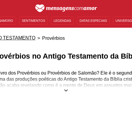
NAMORO
SENTIMENTOS
LEGENDAS
DATAS ESPECIAIS
UNIVERSO
MENSAGENS DE ANIVERSÁRIO
ENTRETENIMENTO
FAMOSOS
BÍBLIA
O TESTAMENTO
Provérbios
ovérbios no Antigo Testamento da Bíb
Livro dos Provérbios ou Provérbios de Salomão? Ele é o segundo
ma das produções poéticas do Antigo Testamento da Bíblia cri
o acaba revelando como é a mente de Deus em assuntos mais
s mais comuns e ordinárias do nosso mundo cotidiano. Nenhu
stões que são próximas a nós foram abordadas, como, por exemp
 vingança, ambição, álcool, relações sexuais, piedade, negócios, 
ão se conectar de alguma maneira. Os Provérbios foram escrit
mir outros livros já feitos. O porquê disso? Porque não há nen
ginas, da mesma forma que não existem personagens principai