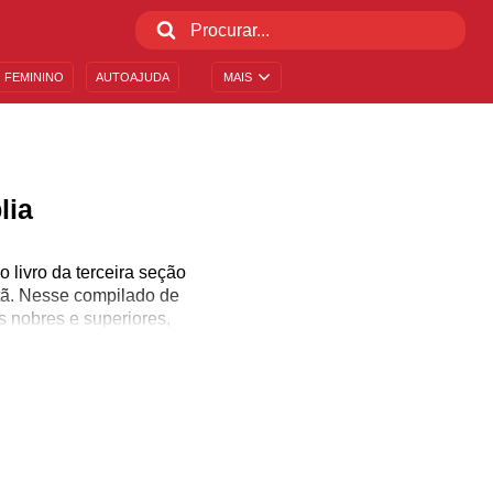
 FEMININO
AUTOAJUDA
MAIS
lia
 livro da terceira seção
stã. Nesse compilado de
 nobres e superiores,
m assunto escapou dele,
lo a educação infantil,
amor e até dívidas.
os 900 a.C e resumi-lo é
hum enredo ou conspiração
s. O foco é a sabedoria