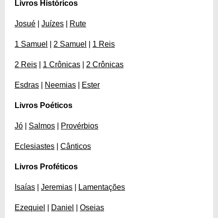
Livros Históricos
Josué
|
Juízes
|
Rute
1 Samuel
|
2 Samuel
|
1 Reis
2 Reis
|
1 Crônicas
|
2 Crônicas
Esdras
|
Neemias
|
Ester
Livros Poéticos
Jó
|
Salmos
|
Provérbios
Eclesiastes
|
Cânticos
Livros Proféticos
Isaías
|
Jeremias
|
Lamentações
Ezequiel
|
Daniel
|
Oseias