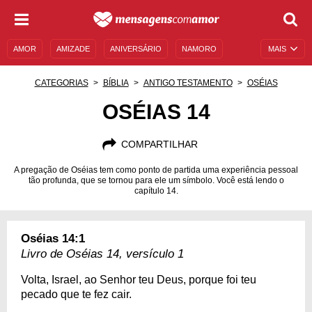
AMOR
AMIZADE
ANIVERSÁRIO
NAMORO
MAIS
SENTIMENTOS
LEGENDAS
DATAS ESPECIAIS
CATEGORIAS
BÍBLIA
ANTIGO TESTAMENTO
OSÉIAS
UNIVERSO FEMININO
AUTOAJUDA
DESCULPAS
OSÉIAS 14
MENSAGENS E FRASES
MENSAGENS DE ANIVERSÁRIO
COMPARTILHAR
ENTRETENIMENTO
FAMOSOS
BÍBLIA
A pregação de Oséias tem como ponto de partida uma experiência pessoal
tão profunda, que se tornou para ele um símbolo. Você está lendo o
capítulo 14.
Oséias 14:1
Livro de Oséias 14, versículo 1
Volta, Israel, ao Senhor teu Deus, porque foi teu
pecado que te fez cair.