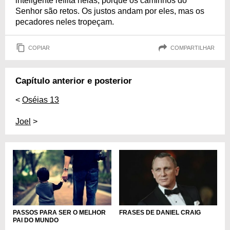
inteligente reflita nelas, porque os caminhos do
Senhor são retos. Os justos andam por eles, mas os
pecadores neles tropeçam.
COPIAR
COMPARTILHAR
Capítulo anterior e posterior
<
Oséias 13
Joel
>
PASSOS PARA SER O MELHOR
FRASES DE DANIEL CRAIG
PAI DO MUNDO