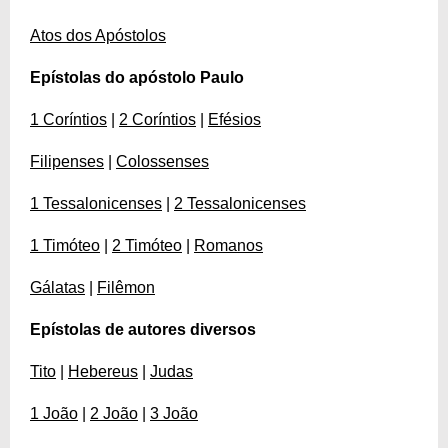
Atos dos Apóstolos
Epístolas do apóstolo Paulo
1 Coríntios
|
2 Coríntios
|
Efésios
Filipenses
|
Colossenses
1 Tessalonicenses
|
2 Tessalonicenses
1 Timóteo
|
2 Timóteo
|
Romanos
Gálatas
|
Filêmon
Epístolas de autores diversos
Tito
|
Hebereus
|
Judas
1 João
|
2 João
|
3 João