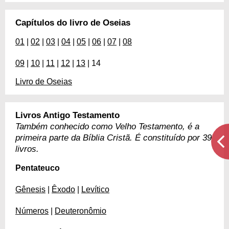
Capítulos do livro de Oseias
01
|
02
|
03
|
04
|
05
|
06
|
07
|
08
09
|
10
|
11
|
12
|
13
| 14
Livro de Oseias
Livros Antigo Testamento
Também conhecido como Velho Testamento, é a
primeira parte da Bíblia Cristã. É constituído por 39
livros.
Pentateuco
Gênesis
|
Êxodo
|
Levítico
Números
|
Deuteronômio