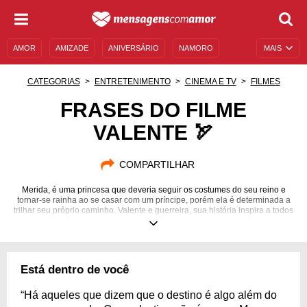
AMOR
AMIZADE
ANIVERSÁRIO
NAMORO
MAIS
SENTIMENTOS
LEGENDAS
DATAS ESPECIAIS
CATEGORIAS
ENTRETENIMENTO
CINEMA E TV
FILMES
UNIVERSO FEMININO
AUTOAJUDA
DESCULPAS
FRASES DO FILME
VALENTE 🏹
MENSAGENS E FRASES
MENSAGENS DE ANIVERSÁRIO
ENTRETENIMENTO
FAMOSOS
BÍBLIA
COMPARTILHAR
Merida, é uma princesa que deveria seguir os costumes do seu reino e
tornar-se rainha ao se casar com um príncipe, porém ela é determinada a
trilhar seu próprio caminho. Valente e guerreira, sua história inspira a todos
nós! Confira frases e reflexões desse filme mágico.
Está dentro de você
“Há aqueles que dizem que o destino é algo além do