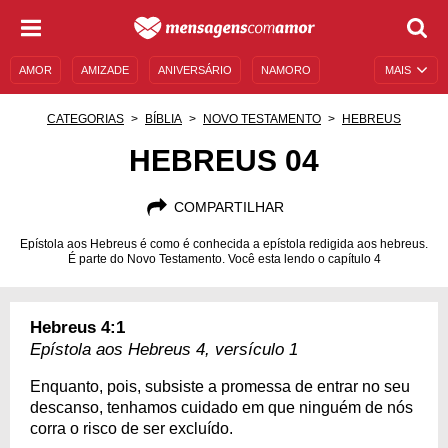
AMOR
AMIZADE
ANIVERSÁRIO
NAMORO
MAIS
SENTIMENTOS
LEGENDAS
DATAS ESPECIAIS
CATEGORIAS
BÍBLIA
NOVO TESTAMENTO
HEBREUS
UNIVERSO FEMININO
AUTOAJUDA
DESCULPAS
HEBREUS 04
MENSAGENS E FRASES
MENSAGENS DE ANIVERSÁRIO
COMPARTILHAR
ENTRETENIMENTO
FAMOSOS
BÍBLIA
Epístola aos Hebreus é como é conhecida a epístola redigida aos hebreus.
É parte do Novo Testamento. Você esta lendo o capítulo 4
Hebreus 4:1
Epístola aos Hebreus 4, versículo 1
Enquanto, pois, subsiste a promessa de entrar no seu
descanso, tenhamos cuidado em que ninguém de nós
corra o risco de ser excluído.