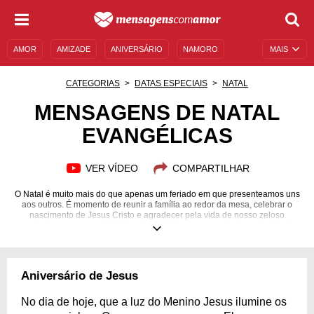
AMOR
AMIZADE
ANIVERSÁRIO
NAMORO
MAIS
SENTIMENTOS
LEGENDAS
DATAS ESPECIAIS
CATEGORIAS
DATAS ESPECIAIS
NATAL
UNIVERSO FEMININO
AUTOAJUDA
DESCULPAS
MENSAGENS DE NATAL
EVANGÉLICAS
MENSAGENS E FRASES
MENSAGENS DE ANIVERSÁRIO
ENTRETENIMENTO
FAMOSOS
BÍBLIA
VER VÍDEO
COMPARTILHAR
O Natal é muito mais do que apenas um feriado em que presenteamos uns
aos outros. É momento de reunir a família ao redor da mesa, celebrar o
nascimento de Jesus Cristo e agradecer pela vida de nosso zeloso
guardador que, em sua infinita misericórdia, morreu por todos nós. Afinal, o
Natal só existe por conta do nascimento d’Ele! Para os mais religiosos,
essa é a verdadeira essência do Natal. Por isso, que tal contagiar a todos
e abençoá-los com a grandiosidade do espírito natalino? Faça a diferença
na vida de quem você ama e espalhe palavras repletas do amor de Cristo.
Aniversário de Jesus
Temos mensagens de Natal evangélicas que sintetizam todo o sentimento
dos fiéis nessa data tão importante. Compartilhe-as!
No dia de hoje, que a luz do Menino Jesus ilumine os