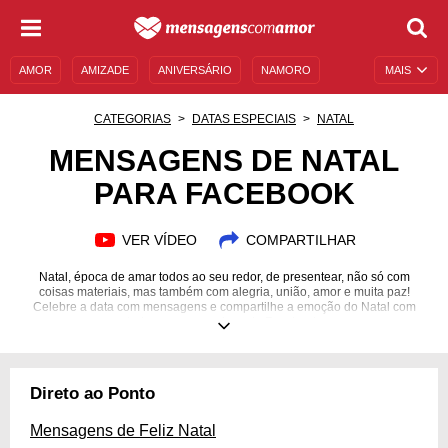
AMOR
AMIZADE
ANIVERSÁRIO
NAMORO
MAIS
SENTIMENTOS
LEGENDAS
DATAS ESPECIAIS
CATEGORIAS
DATAS ESPECIAIS
NATAL
UNIVERSO FEMININO
AUTOAJUDA
DESCULPAS
MENSAGENS DE NATAL
PARA FACEBOOK
MENSAGENS E FRASES
MENSAGENS DE ANIVERSÁRIO
ENTRETENIMENTO
FAMOSOS
BÍBLIA
VER VÍDEO
COMPARTILHAR
Natal, época de amar todos ao seu redor, de presentear, não só com
coisas materiais, mas também com alegria, união, amor e muita paz!
Celebre a data com mensagens e compartilhe a emoção do Natal com
todos os seus amigos do Facebook.
Direto ao Ponto
Mensagens de Feliz Natal