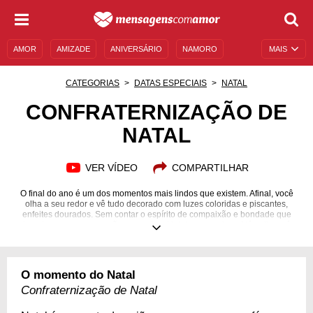
AMOR
AMIZADE
ANIVERSÁRIO
NAMORO
MAIS
SENTIMENTOS
LEGENDAS
DATAS ESPECIAIS
CATEGORIAS
DATAS ESPECIAIS
NATAL
UNIVERSO FEMININO
AUTOAJUDA
DESCULPAS
CONFRATERNIZAÇÃO DE
NATAL
MENSAGENS E FRASES
MENSAGENS DE ANIVERSÁRIO
ENTRETENIMENTO
FAMOSOS
BÍBLIA
VER VÍDEO
COMPARTILHAR
O final do ano é um dos momentos mais lindos que existem. Afinal, você
olha a seu redor e vê tudo decorado com luzes coloridas e piscantes,
enfeites dourados. Sem contar o espírito de compaixão e bondade que
invade os nossos corações quando o Natal se aproxima. Além disso, é
nessa época que nós nos aproximamos ainda mais dos amigos e
familiares que amamos. Por isso, a confraternização de Natal é
extremamente importante, porque é quando vivemos momentos únicos e
demonstramos o carinho que sentimos pelas pessoas que fazem parte da
O momento do Natal
nossa vida. Portanto inspire-se aqui com formas de celebrar essas festas e
mergulhe no espírito natalino!
Confraternização de Natal