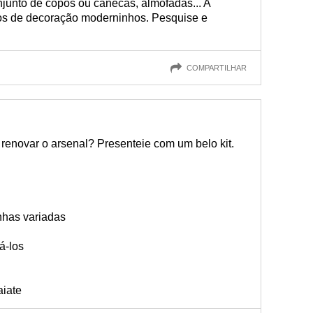
unto de copos ou canecas, almofadas... A
etos de decoração moderninhos. Pesquise e
COMPARTILHAR
 renovar o arsenal? Presenteie com um belo kit.
nhas variadas
á-los
aiate