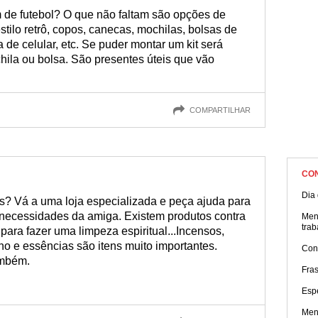
de futebol? O que não faltam são opções de
tilo retrô, copos, canecas, mochilas, bolsas de
a de celular, etc. Se puder montar um kit será
ila ou bolsa. São presentes úteis que vão
COMPARTILHAR
CO
Dia 
os? Vá a uma loja especializada e peça ajuda para
s necessidades da amiga. Existem produtos contra
Men
trab
, para fazer uma limpeza espiritual...Incensos,
ho e essências são itens muito importantes.
Con
ambém.
Fra
Esp
Men