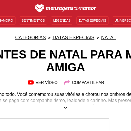
NAMORO
SENTIMENTOS
LEGENDAS
DATAS ESPECIAIS
UNIVERSO
MENSAGENS DE ANIVERSÁRIO
ENTRETENIMENTO
FAMOSOS
BÍBLIA
CATEGORIAS
DATAS ESPECIAIS
NATAL
TES DE NATAL PARA
AMIGA
VER VÍDEO
COMPARTILHAR
no todo. Você comemorou suas vitórias e chorou nos ombros del
 se paga com companheirismo, lealdade e carinho. Mas pres
dos! Preparamos uma lista de dicas para você presentear sua 