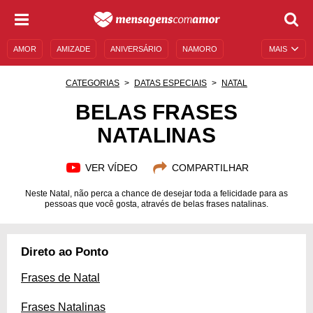
AMOR
AMIZADE
ANIVERSÁRIO
NAMORO
MAIS
SENTIMENTOS
LEGENDAS
DATAS ESPECIAIS
CATEGORIAS
DATAS ESPECIAIS
NATAL
UNIVERSO FEMININO
AUTOAJUDA
DESCULPAS
BELAS FRASES
NATALINAS
MENSAGENS E FRASES
MENSAGENS DE ANIVERSÁRIO
ENTRETENIMENTO
FAMOSOS
BÍBLIA
VER VÍDEO
COMPARTILHAR
Neste Natal, não perca a chance de desejar toda a felicidade para as
pessoas que você gosta, através de belas frases natalinas.
Direto ao Ponto
Frases de Natal
Frases Natalinas