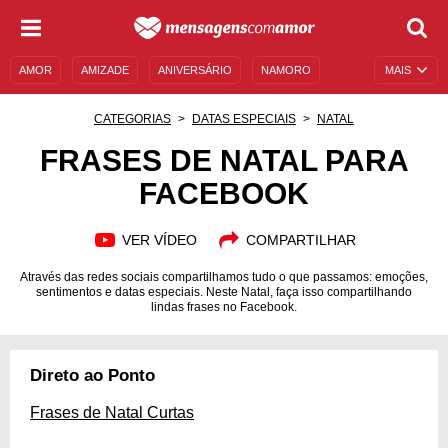
AMOR
AMIZADE
ANIVERSÁRIO
NAMORO
MAIS
SENTIMENTOS
LEGENDAS
DATAS ESPECIAIS
CATEGORIAS
DATAS ESPECIAIS
NATAL
UNIVERSO FEMININO
AUTOAJUDA
DESCULPAS
FRASES DE NATAL PARA
FACEBOOK
MENSAGENS E FRASES
MENSAGENS DE ANIVERSÁRIO
ENTRETENIMENTO
FAMOSOS
BÍBLIA
VER VÍDEO
COMPARTILHAR
Através das redes sociais compartilhamos tudo o que passamos: emoções,
sentimentos e datas especiais. Neste Natal, faça isso compartilhando
lindas frases no Facebook.
Direto ao Ponto
Frases de Natal Curtas