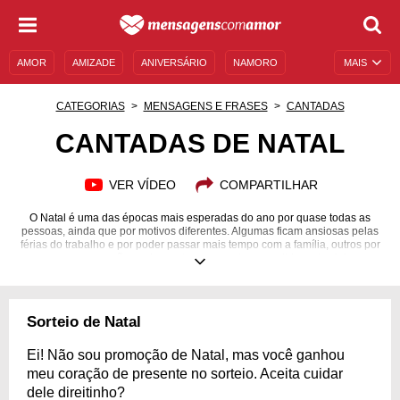
AMOR
AMIZADE
ANIVERSÁRIO
NAMORO
MAIS
SENTIMENTOS
LEGENDAS
DATAS ESPECIAIS
CATEGORIAS
MENSAGENS E FRASES
CANTADAS
UNIVERSO FEMININO
AUTOAJUDA
DESCULPAS
CANTADAS DE NATAL
MENSAGENS E FRASES
MENSAGENS DE ANIVERSÁRIO
VER VÍDEO
COMPARTILHAR
ENTRETENIMENTO
FAMOSOS
BÍBLIA
O Natal é uma das épocas mais esperadas do ano por quase todas as
pessoas, ainda que por motivos diferentes. Algumas ficam ansiosas pelas
férias do trabalho e por poder passar mais tempo com a família, outros por
presentes, promoções e descontos que enchem as vitrines das lojas no
mês de dezembro. Por outro lado, o que move os apaixonados de plantão
é a onda de perdão, de união e de celebração das pessoas que amamos.
Que aproveitar esse clima mágico que a chegada do bom velhinho nos
traz e colocar seu cupido para trabalhar? Confira nossa seleção exclusiva
Sorteio de Natal
de cantadas de Natal e conquiste de presente o coração da paquera que
você esteve de olho o ano todo!
Ei! Não sou promoção de Natal, mas você ganhou
meu coração de presente no sorteio. Aceita cuidar
dele direitinho?