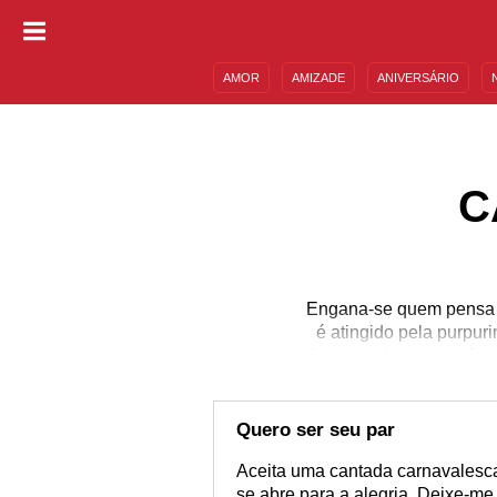
AMOR
AMIZADE
ANIVERSÁRIO
DESCULPAS
MENSAGENS E FRASES
C
Engana-se quem pensa 
é atingido pela purpur
feriados do ano, porém
precisamos apostar
moreno(a) para pular do
as cantadas de Carnaval
Quero ser seu par
Aceita uma cantada carnavalesca?
se abre para a alegria. Deixe-me