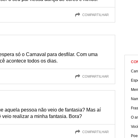
COMPARTILHAR
espera só o Carnaval para desfilar. Com uma
cê acontece todos os dias.
CO
Can
COMPARTILHAR
Esp
Men
Nam
Fra
que aquela pessoa não veio de fantasia? Mas aí
 veio realizar a minha fantasia. Bora?
O a
Você
COMPARTILHAR
Poe