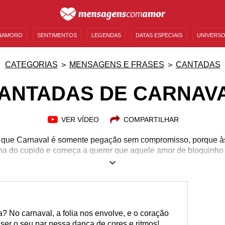
NAMORO
SENTIMENTOS
LEGENDAS
DATAS ESPECIAIS
UNIVERSO
MENSAGENS DE ANIVERSÁRIO
ENTRETENIMENTO
FAMOSOS
BÍBLIA
CATEGORIAS
MENSAGENS E FRASES
CANTADAS
ANTADAS DE CARNAV
VER VÍDEO
COMPARTILHAR
que Carnaval é somente pegação sem compromisso, porque às
ina do cupido e começa a querer que aquele amor de bloquinho
 nem sempre somos criativos o suficiente para conquistar o co
 em algumas cantadas engraçadas que deixem clara a nossa int
 Carnaval para um encontro, certo? Mas não precisa ficar preo
 ideais para conquistar o coração de qualquer um, desde o mo
a sambista em cima do trio! Escolha a sua e boa folia!
 No carnaval, a folia nos envolve, e o coração
 ser o seu par nessa dança de cores e ritmos!