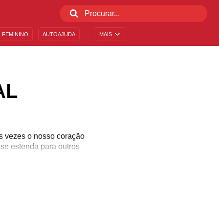
 FEMININO
AUTOAJUDA
MAIS
AL
 vezes o nosso coração
 se estenda para outros
ração da pessoa amada e
enção de levar o(a)
cupado, porque nós temos
ço que vende cerveja até