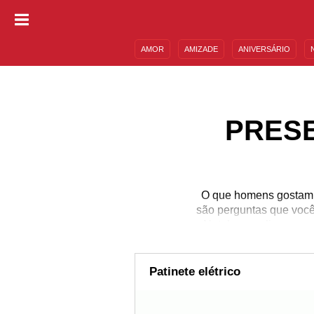
AMOR
AMIZADE
ANIVERSÁRIO
DESCULPAS
MENSAGENS E FRASES
PRESE
O que homens gostam d
são perguntas que você
Natal masculinos que 
acabar dando um prese
só as mulheres gostaria
presente nostálgico a a
Patinete elétrico