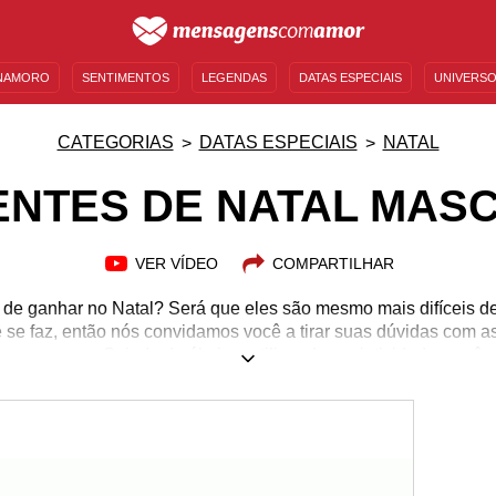
NAMORO
SENTIMENTOS
LEGENDAS
DATAS ESPECIAIS
UNIVERSO
MENSAGENS DE ANIVERSÁRIO
ENTRETENIMENTO
FAMOSOS
BÍBLIA
CATEGORIAS
DATAS ESPECIAIS
NATAL
NTES DE NATAL MAS
VER VÍDEO
COMPARTILHAR
e ganhar no Natal? Será que eles são mesmo mais difíceis d
 se faz, então nós convidamos você a tirar suas dúvidas com as
preparamos. Saindo do óbvio e utilizando a criatividade, você
nte realmente inesquecível para homens de quaisquer idades e
m de ganhar um dia de massagens no spa? E que tal voltar um
lguém querido, como um disco de vinil? Entre essas e outras op
homens querem ganhar neste Natal!