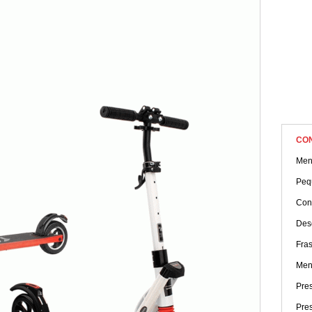
CO
Men
Peq
Con
Des
Fra
Men
Pres
Pres