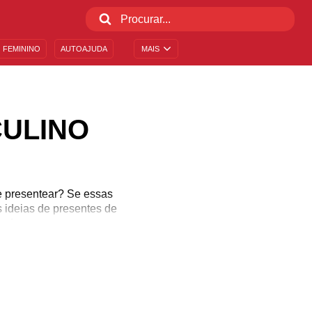
 FEMININO
AUTOAJUDA
MAIS
CULINO
e presentear? Se essas
 ideias de presentes de
 pode ousar um pouco e
 tipos. Quem disse que
 pouco no tempo e dar um
ções, venha ver o que os