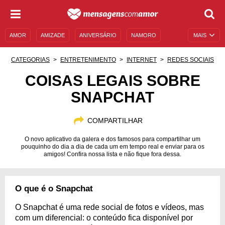
AMOR
AMIZADE
ANIVERSÁRIO
NAMORO
MAIS
SENTIMENTOS
LEGENDAS
DATAS ESPECIAIS
CATEGORIAS
ENTRETENIMENTO
INTERNET
REDES SOCIAIS
UNIVERSO FEMININO
AUTOAJUDA
DESCULPAS
COISAS LEGAIS SOBRE
SNAPCHAT
MENSAGENS E FRASES
MENSAGENS DE ANIVERSÁRIO
ENTRETENIMENTO
FAMOSOS
BÍBLIA
COMPARTILHAR
O novo aplicativo da galera e dos famosos para compartilhar um
pouquinho do dia a dia de cada um em tempo real e enviar para os
amigos! Confira nossa lista e não fique fora dessa.
O que é o Snapchat
O Snapchat é uma rede social de fotos e vídeos, mas
com um diferencial: o conteúdo fica disponível por