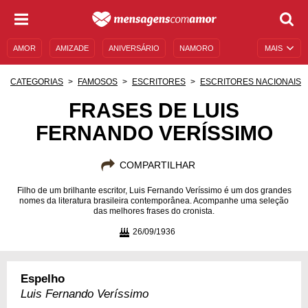
AMOR
AMIZADE
ANIVERSÁRIO
NAMORO
MAIS
SENTIMENTOS
LEGENDAS
DATAS ESPECIAIS
CATEGORIAS
FAMOSOS
ESCRITORES
ESCRITORES NACIONAIS
UNIVERSO FEMININO
AUTOAJUDA
DESCULPAS
FRASES DE LUIS
FERNANDO VERÍSSIMO
MENSAGENS E FRASES
MENSAGENS DE ANIVERSÁRIO
ENTRETENIMENTO
FAMOSOS
BÍBLIA
COMPARTILHAR
Filho de um brilhante escritor, Luis Fernando Veríssimo é um dos grandes
nomes da literatura brasileira contemporânea. Acompanhe uma seleção
das melhores frases do cronista.
26/09/1936
Espelho
Luis Fernando Veríssimo