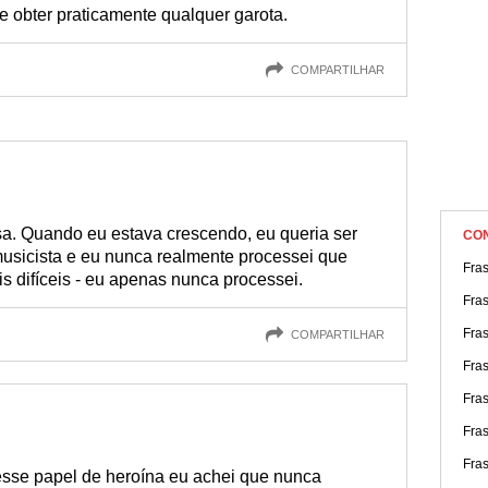
 obter praticamente qualquer garota.
COMPARTILHAR
a. Quando eu estava crescendo, eu queria ser
CO
musicista e eu nunca realmente processei que
Fra
is difíceis - eu apenas nunca processei.
Fra
Fra
COMPARTILHAR
Fra
Fras
Fra
Fras
sse papel de heroína eu achei que nunca