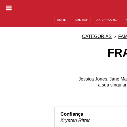
AMOR
AMIZADE
ANIVERSÁRIO
DESCULPAS
MENSAGENS E FRASES
CATEGORIAS
FA
FR
Jessica Jones, Jane Mar
a sua singula
Confiança
Krysten Ritter