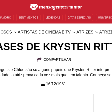
NAMORO
SENTIMENTOS
LEGENDAS
DATAS ESPECIAIS
UNIVERSO
MENSAGENS DE ANIVERSÁRIO
ENTRETENIMENTO
FAMOSOS
BÍBLIA
MOSOS
ARTISTAS DE CINEMA E TV
ATRIZES
ATRIZ
ASES DE KRYSTEN RIT
COMPARTILHAR
golis e Chloe são só alguns papéis que Krysten Ritter interpre
ridade, a atriz prova cada vez mais que tem talento. Conheça s
16/12/1981