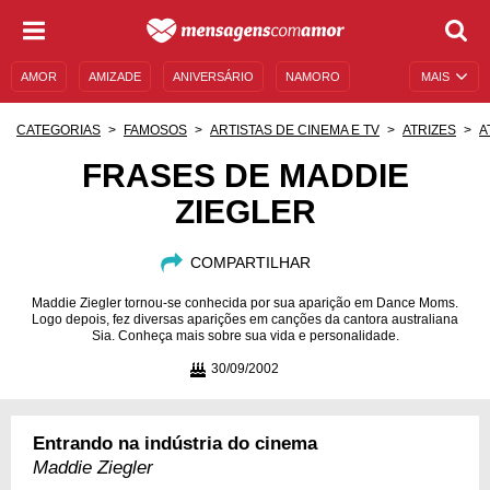
AMOR
AMIZADE
ANIVERSÁRIO
NAMORO
MAIS
SENTIMENTOS
LEGENDAS
DATAS ESPECIAIS
CATEGORIAS
FAMOSOS
ARTISTAS DE CINEMA E TV
ATRIZES
A
UNIVERSO FEMININO
AUTOAJUDA
DESCULPAS
FRASES DE MADDIE
ZIEGLER
MENSAGENS E FRASES
MENSAGENS DE ANIVERSÁRIO
ENTRETENIMENTO
FAMOSOS
BÍBLIA
COMPARTILHAR
Maddie Ziegler tornou-se conhecida por sua aparição em Dance Moms.
Logo depois, fez diversas aparições em canções da cantora australiana
Sia. Conheça mais sobre sua vida e personalidade.
30/09/2002
Entrando na indústria do cinema
Maddie Ziegler