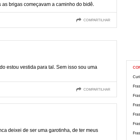
s as brigas começavam a caminho do bidê.
COMPARTILHAR
o estou vestida para tal. Sem isso sou uma
CO
Cur
Fra
COMPARTILHAR
Fra
Fra
Fras
Fras
ca deixei de ser uma garotinha, de ter meus
Fra