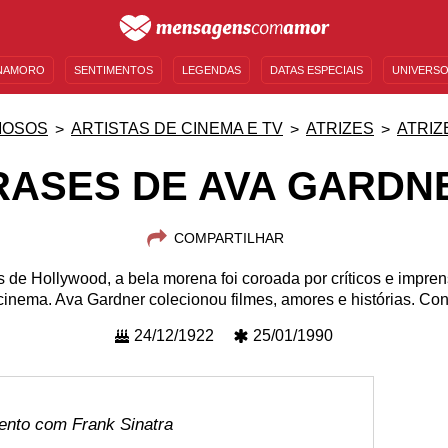
NAMORO
SENTIMENTOS
LEGENDAS
DATAS ESPECIAIS
UNIVERSO
MENSAGENS DE ANIVERSÁRIO
ENTRETENIMENTO
FAMOSOS
BÍBLIA
MOSOS
ARTISTAS DE CINEMA E TV
ATRIZES
ATRIZ
RASES DE AVA GARDN
COMPARTILHAR
s de Hollywood, a bela morena foi coroada por críticos e impre
cinema. Ava Gardner colecionou filmes, amores e histórias. Conf
24/12/1922
25/01/1990
ento com Frank Sinatra