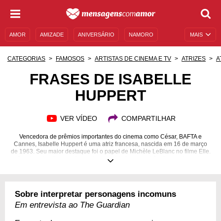
AMOR
AMIZADE
ANIVERSÁRIO
NAMORO
MAIS
SENTIMENTOS
LEGENDAS
DATAS ESPECIAIS
CATEGORIAS
FAMOSOS
ARTISTAS DE CINEMA E TV
ATRIZES
A
UNIVERSO FEMININO
AUTOAJUDA
DESCULPAS
FRASES DE ISABELLE
HUPPERT
MENSAGENS E FRASES
MENSAGENS DE ANIVERSÁRIO
ENTRETENIMENTO
FAMOSOS
BÍBLIA
VER VÍDEO
COMPARTILHAR
Vencedora de prêmios importantes do cinema como César, BAFTA e
Cannes, Isabelle Huppert é uma atriz francesa, nascida em 16 de março
de 1963. Seu maior destaque foi o papel de Michèle LeBlanc no filme Elle.
Continue lendo e confira mais curiosidades e também frases de maior
destaque da atriz!
16/03/1953
Sobre interpretar personagens incomuns
Em entrevista ao The Guardian