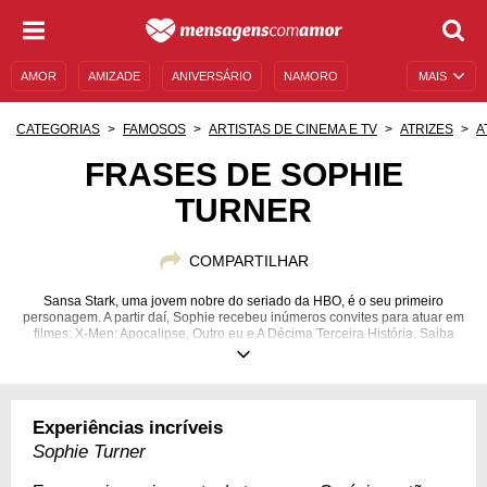
AMOR
AMIZADE
ANIVERSÁRIO
NAMORO
MAIS
SENTIMENTOS
LEGENDAS
DATAS ESPECIAIS
CATEGORIAS
FAMOSOS
ARTISTAS DE CINEMA E TV
ATRIZES
A
UNIVERSO FEMININO
AUTOAJUDA
DESCULPAS
FRASES DE SOPHIE
TURNER
MENSAGENS E FRASES
MENSAGENS DE ANIVERSÁRIO
ENTRETENIMENTO
FAMOSOS
BÍBLIA
COMPARTILHAR
Sansa Stark, uma jovem nobre do seriado da HBO, é o seu primeiro
personagem. A partir daí, Sophie recebeu inúmeros convites para atuar em
filmes: X-Men: Apocalipse, Outro eu e A Décima Terceira História. Saiba
mais o que essa jovem garota pensa!
21/02/1996
Experiências incríveis
Sophie Turner