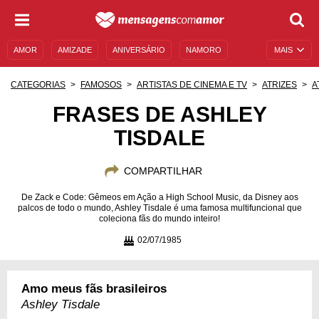
AMOR
AMIZADE
ANIVERSÁRIO
NAMORO
MAIS
SENTIMENTOS
LEGENDAS
DATAS ESPECIAIS
CATEGORIAS
FAMOSOS
ARTISTAS DE CINEMA E TV
ATRIZES
A
UNIVERSO FEMININO
AUTOAJUDA
DESCULPAS
FRASES DE ASHLEY
TISDALE
MENSAGENS E FRASES
MENSAGENS DE ANIVERSÁRIO
ENTRETENIMENTO
FAMOSOS
BÍBLIA
COMPARTILHAR
De Zack e Code: Gêmeos em Ação a High School Music, da Disney aos
palcos de todo o mundo, Ashley Tisdale é uma famosa multifuncional que
coleciona fãs do mundo inteiro!
02/07/1985
Amo meus fãs brasileiros
Ashley Tisdale