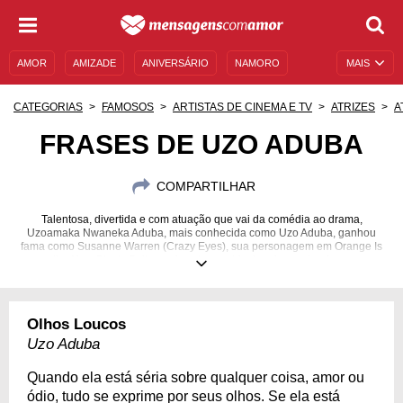
AMOR
AMIZADE
ANIVERSÁRIO
NAMORO
MAIS
SENTIMENTOS
LEGENDAS
DATAS ESPECIAIS
CATEGORIAS
FAMOSOS
ARTISTAS DE CINEMA E TV
ATRIZES
A
UNIVERSO FEMININO
AUTOAJUDA
DESCULPAS
FRASES DE UZO ADUBA
MENSAGENS E FRASES
MENSAGENS DE ANIVERSÁRIO
COMPARTILHAR
ENTRETENIMENTO
FAMOSOS
BÍBLIA
Talentosa, divertida e com atuação que vai da comédia ao drama,
Uzoamaka Nwaneka Aduba, mais conhecida como Uzo Aduba, ganhou
fama como Susanne Warren (Crazy Eyes), sua personagem em Orange Is
the New Black. Saiba mais sobre a atriz de origem nigeriana.
10/02/1981
Olhos Loucos
Uzo Aduba
Quando ela está séria sobre qualquer coisa, amor ou
ódio, tudo se exprime por seus olhos. Se ela está