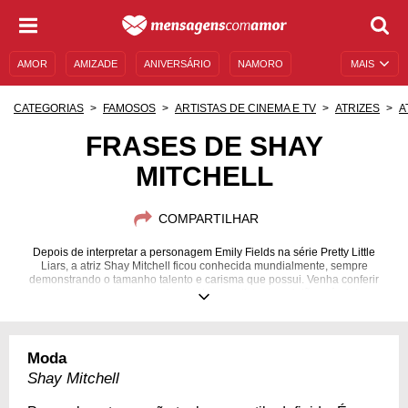
AMOR
AMIZADE
ANIVERSÁRIO
NAMORO
MAIS
SENTIMENTOS
LEGENDAS
DATAS ESPECIAIS
CATEGORIAS
FAMOSOS
ARTISTAS DE CINEMA E TV
ATRIZES
A
UNIVERSO FEMININO
AUTOAJUDA
DESCULPAS
FRASES DE SHAY
MITCHELL
MENSAGENS E FRASES
MENSAGENS DE ANIVERSÁRIO
ENTRETENIMENTO
FAMOSOS
BÍBLIA
COMPARTILHAR
Depois de interpretar a personagem Emily Fields na série Pretty Little
Liars, a atriz Shay Mitchell ficou conhecida mundialmente, sempre
demonstrando o tamanho talento e carisma que possui. Venha conferir
alguns pensamentos e frases dessa artista de opinião própria!
10/04/1987
Moda
Shay Mitchell