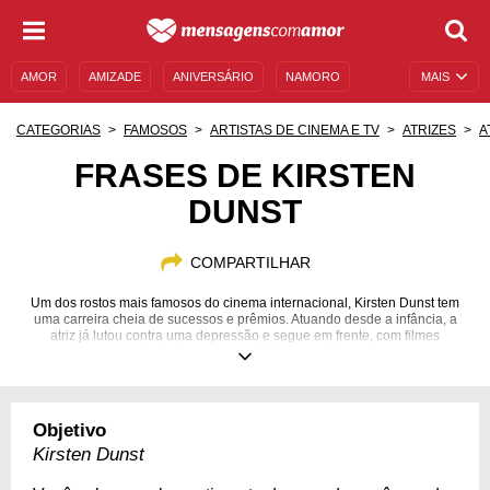
AMOR
AMIZADE
ANIVERSÁRIO
NAMORO
MAIS
SENTIMENTOS
LEGENDAS
DATAS ESPECIAIS
CATEGORIAS
FAMOSOS
ARTISTAS DE CINEMA E TV
ATRIZES
A
UNIVERSO FEMININO
AUTOAJUDA
DESCULPAS
FRASES DE KIRSTEN
DUNST
MENSAGENS E FRASES
MENSAGENS DE ANIVERSÁRIO
ENTRETENIMENTO
FAMOSOS
BÍBLIA
COMPARTILHAR
Um dos rostos mais famosos do cinema internacional, Kirsten Dunst tem
uma carreira cheia de sucessos e prêmios. Atuando desde a infância, a
atriz já lutou contra uma depressão e segue em frente, com filmes
elogiados entre o público e a crítica.
30/04/1982
Objetivo
Kirsten Dunst