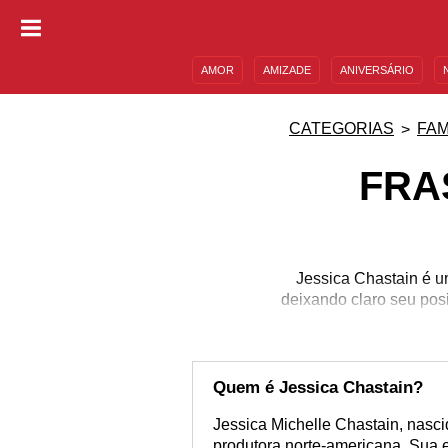
AMOR
AMIZADE
ANIVERSÁRIO
DESCULPAS
MENSAGENS E FRASES
CATEGORIAS
FA
FRA
Jessica Chastain é u
deixando claro seu pos
Quem é Jessica Chastain?
Jessica Michelle Chastain, nasc
produtora norte-americana. Sua e