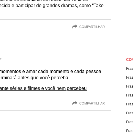
nhecida e participar de grandes dramas, como “Take
COMPARTILHAR
”
CO
Fras
s momentos e amar cada momento e cada pessoa
erminará antes que você perceba.
Fra
Fra
ante séries e filmes e você nem percebeu
Fras
COMPARTILHAR
Fras
Fra
Fra
Fra