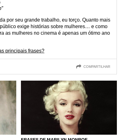
a
n”
da por seu grande trabalho, eu torço. Quanto mais
o público exige histórias sobre mulheres… e como
ra as mulheres no cinema é apenas um ótimo ano
s principais frases?
COMPARTILHAR
FRASES DE MARILYN MONROE