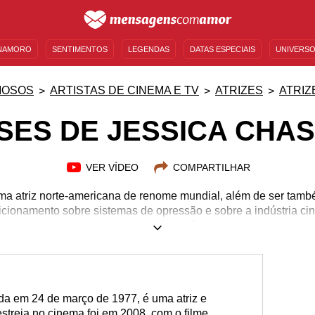
NAMORO
SENTIMENTOS
LEGENDAS
DATAS ESPECIAIS
UNIVERSO
MENSAGENS DE ANIVERSÁRIO
ENTRETENIMENTO
FAMOSOS
BÍBLIA
MOSOS
ARTISTAS DE CINEMA E TV
ATRIZES
ATRIZ
SES DE JESSICA CHAS
VER VÍDEO
COMPARTILHAR
ma atriz norte-americana de renome mundial, além de ser tam
icionamento sobre sistemas de opressão e sobre a indústria cin
uma personalidade incrível. Veja!
24/03/1977
ida em 24 de março de 1977, é uma atriz e
streia no cinema foi em 2008, com o filme