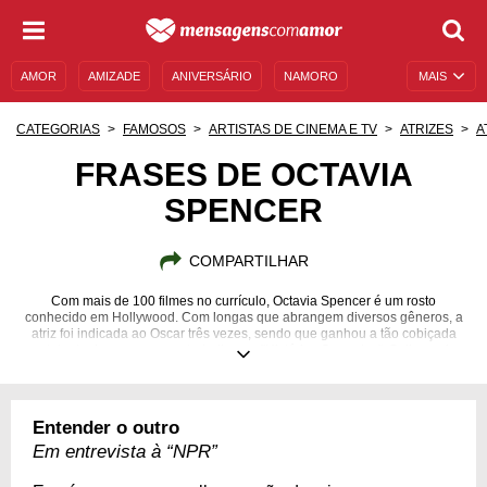
AMOR
AMIZADE
ANIVERSÁRIO
NAMORO
MAIS
SENTIMENTOS
LEGENDAS
DATAS ESPECIAIS
CATEGORIAS
FAMOSOS
ARTISTAS DE CINEMA E TV
ATRIZES
A
UNIVERSO FEMININO
AUTOAJUDA
DESCULPAS
FRASES DE OCTAVIA
SPENCER
MENSAGENS E FRASES
MENSAGENS DE ANIVERSÁRIO
ENTRETENIMENTO
FAMOSOS
BÍBLIA
COMPARTILHAR
Com mais de 100 filmes no currículo, Octavia Spencer é um rosto
conhecido em Hollywood. Com longas que abrangem diversos gêneros, a
atriz foi indicada ao Oscar três vezes, sendo que ganhou a tão cobiçada
estatueta de ouro por seu trabalho em "Histórias Cruzadas". Saiba mais
sobre sua trajetória!
25/05/1972
Entender o outro
Em entrevista à “NPR”