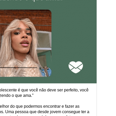
lescente é que você não deve ser perfeito, você
azendo o que ama.”
lhor do que podermos encontrar e fazer as
os. Uma pessoa que desde jovem consegue ter a