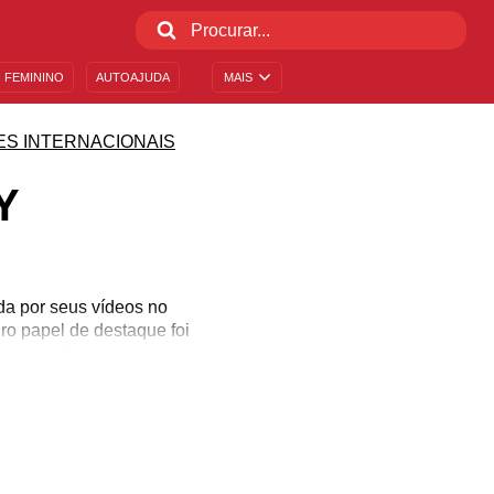
 FEMININO
AUTOAJUDA
MAIS
ES INTERNACIONAIS
Y
da por seus vídeos no
ro papel de destaque foi
i escalada para atuar na
d-19, não pode ir aos
4ª temporada da série
xpõe seus pensamentos