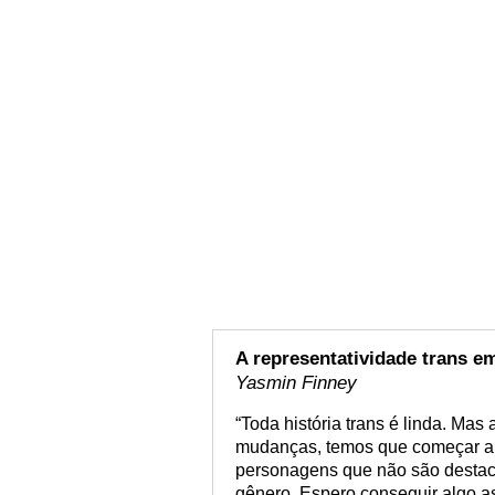
A representatividade trans em
Yasmin Finney
“Toda história trans é linda. Ma
mudanças, temos que começar a v
personagens que não são destac
gênero. Espero conseguir algo a