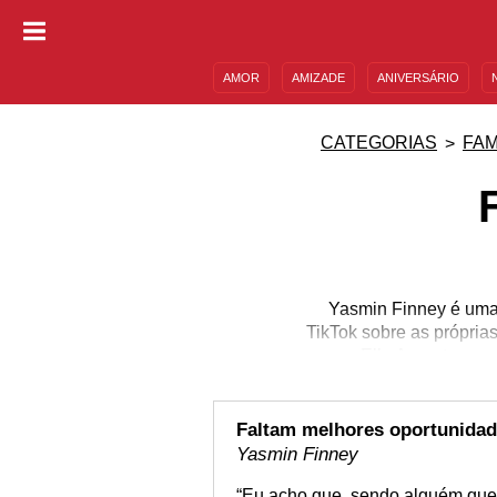
AMOR
AMIZADE
ANIVERSÁRIO
DESCULPAS
MENSAGENS E FRASES
CATEGORIAS
FA
Yasmin Finney é uma 
TikTok sobre as própria
como Elle Argent, perso
série “What If…?”. M
Estados Unidos, e ac
“Doctor Who”, com la
Faltam melhores oportunida
Yasmin Finney
“Eu acho que, sendo alguém que 