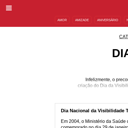
AMOR
AMIZADE
ANIVERSÁRIO
DESCULPAS
MENSAGENS E FRASES
CA
DI
Infelizmente, o prec
criação do Dia da Visib
onde tod
Dia Nacional da Visibilidade 
Em 2004, o Ministério da Saúde c
comemorado no dia 29 de janeir