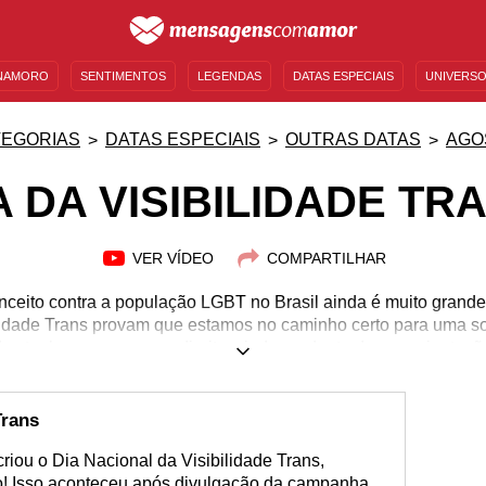
NAMORO
SENTIMENTOS
LEGENDAS
DATAS ESPECIAIS
UNIVERSO
MENSAGENS DE ANIVERSÁRIO
ENTRETENIMENTO
FAMOSOS
BÍBLIA
TEGORIAS
DATAS ESPECIAIS
OUTRAS DATAS
AGO
A DA VISIBILIDADE TR
VER VÍDEO
COMPARTILHAR
onceito contra a população LGBT no Brasil ainda é muito gran
ilidade Trans provam que estamos no caminho certo para uma soc
os tenham os mesmos direitos, independente de sua orientaçã
Trans
riou o Dia Nacional da Visibilidade Trans,
o! Isso aconteceu após divulgação da campanha