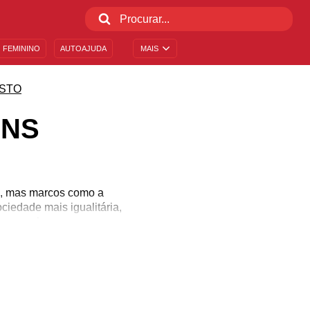
 FEMININO
AUTOAJUDA
MAIS
STO
ANS
de, mas marcos como a
iedade mais igualitária,
o sexual.