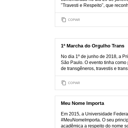
"Travesti e Respeito", que reco
COPIAR
1ª Marcha do Orgulho Trans
No dia 1º de junho de 2018, a P
São Paulo. O evento tinha como p
de transgêneros, travestis e tran
COPIAR
Meu Nome Importa
Em 2015, a Universidade Feder
#MeuNomeImporta. O seu principa
acadêmica a respeito do nome soc